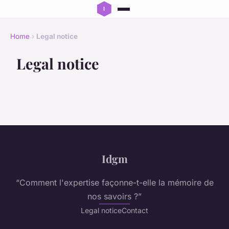
Home
›
Legal notice
Legal notice
Idgm
“Comment l'expertise façonne-t-elle la mémoire de
nos savoirs ?”
Legal notice
Contact